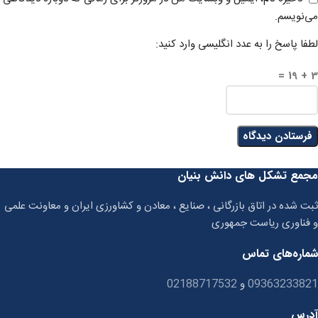
می‌نویسم.
لطفا پاسخ را به عدد انگلیسی وارد کنید:
3 + 19 =
مجمع تشکل های دانش بنیان
ثبت شده در اتاق بازرگانی ، صنایع ، معادن و کشاورزی ایران و معاونت علمی
و فناوری ریاست جمهوری
شماره‌های تماس
09363233821
و
02188717532
آدرس