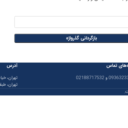
بازگردانی گذرواژه
‌های تماس
آدرس
0936323
و
02188717532
تهران، خیا
تهران، طبق
ت.