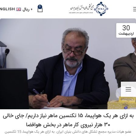
0
۰
ریال
NGLISH
30
اردیبهشت
به ازای هر یک هواپیما، 15 تکنسین ماهر نیاز داریم/ جای خالی
30 هزار نیروی کار ماهر در بخش هوافضا
عضو هیات مدیره مجمع تشکل های دانش بنیان ایران: به ازای هر یک هواپیما، 15 تکنسین