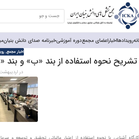
نه
رویدادها
اخبار
اعضای مجمع
دوره آموزشی
خبرنامه صدای دانش بنیان
می
اخبار مجمع
,
روی
تشریح نحوه استفاده از بند «ب» و بند «ت» ماده 11 قانون جهش تو
در اردیبهشت 25, 403
کارگاه آشنایی با نحوه استفاده از اعتبار مالیاتی تحقیق و توسعه و س