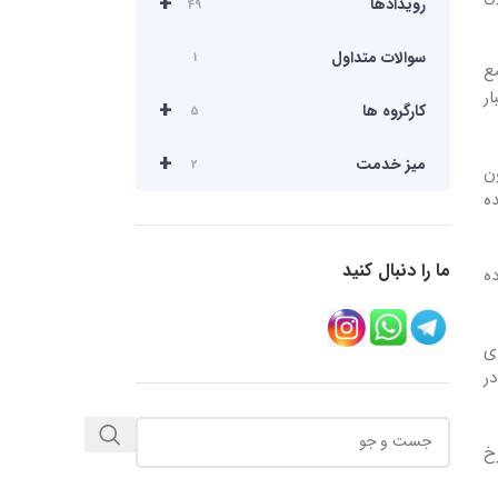
+
رویدادها
49
سوالات متداول
1
ع
ار
+
کارگروه ها
5
+
میز خدمت
2
ت اعتبار مالیاتی در نظر گرفته شده در ماده 11 قانون
ه
ما را دنبال کنید
ه
ی
ر
خ