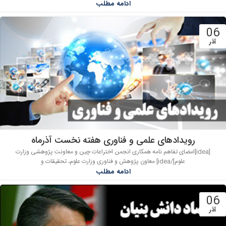
ادامه مطلب
06
آذر
رویدادهای علمی و فناوری هفته نخست آذرماه
[idea]امضای تفاهم نامه همکاری انجمن اختراعات چین و معاونت پژوهشی وزارت
علوم[/idea] معاون پژوهش و فناوری وزارت علوم، تحقیقات و
ادامه مطلب
06
آذر