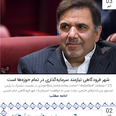
03
تیر
شهر فرودگاهی نیازمند سرمایه‌گذاری در تمام حوزه‌ها است
[su_note note_color=”#e3e0e4″ radius=”2″]آخوندی در نشست مشترک با رئیس
صندوق پس‌اندازهای خارجی دولت چین به موقعیت استراتژیک شهر فرودگاهی امام خمینی
ادامه مطلب
02
تیر