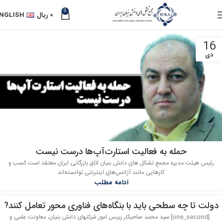
0
۰
ریال
NGLISH
16
دی
حمله به فعالیت استارت‌آپ‌ها درست نیست
رئیس هیئت مدیره مجمع تشکل های دانش بنیان اتاق بازرگانی ایران معتقد است کسب و
کارهایی مانند آژانس‌های اینترنتی توانسته‌اند
ادامه مطلب
دولت‌ تا چه سطحی باید با بنگاه‌های فناوری محور تعامل کنند?
04
[one_second] سید محمد صاحبکار رییس امور شرکتهای دانش بنیان، معاونت علمی و
دی