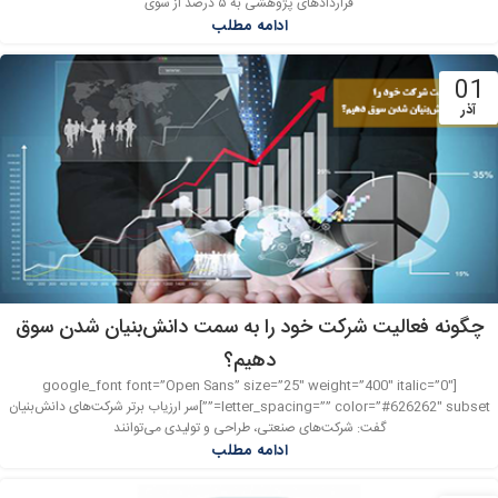
قراردادهای پژوهشی به ۵ درصد از سوی
ادامه مطلب
01
آذر
چگونه فعالیت شرکت خود را به سمت دانش‌بنیان شدن سوق
دهیم؟
[google_font font=”Open Sans” size=”25″ weight=”400″ italic=”0″
letter_spacing=”” color=”#626262″ subset=””]سر ارزیاب برتر شرکت‌های دانش‌بنیان
گفت: شرکت‌های صنعتی، طراحی و تولیدی می‌توانند
ادامه مطلب