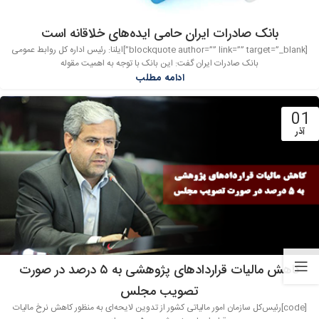
بانک صادرات ایران حامی ایده‌های خلاقانه است
[blockquote author=”” link=”” target=”_blank”]ایلنا: رئیس اداره کل روابط عمومی
بانک صادرات ایران گفت: این بانک با توجه به اهمیت مقوله
ادامه مطلب
01
آذر
کاهش مالیات قراردادهای پژوهشی به ۵ درصد در صورت
تصویب مجلس
[code]رئیس‌کل سازمان امور مالیاتی کشور از تدوین لایحه‌ای به منظور کاهش نرخ مالیات