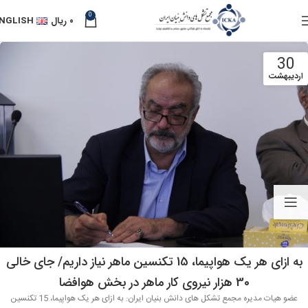
0
۰
ریال
NGLISH
30
اردیبهشت
به ازای هر یک هواپیما، 15 تکنسین ماهر نیاز داریم/ جای خالی
30 هزار نیروی کار ماهر در بخش هوافضا
عضو هیات مدیره مجمع تشکل های دانش بنیان ایران: به ازای هر یک هواپیما، 15 تکنسین