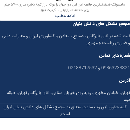
سامسونگ قدرتمندترین حافظه اس اس دی جهان را روانه بازار کرد/ ذخیره سازی ۵۷۰۰ فیلم
روی حافظه ۱۶ترابایتی با کیفیت فوق
ادامه مطلب
مجمع تشکل های دانش بنیان
ثبت شده در اتاق بازرگانی ، صنایع ، معادن و کشاورزی ایران و معاونت علمی
و فناوری ریاست جمهوری
شماره‌های تماس
09363233821
و
02188717532
آدرس
تهران، خیابان مطهری، روبه روی خیابان سنایی، اتاق بازرگانی تهران، طبقه
دوم
کلیه حقوق این وب سایت متعلق به مجمع تشکل های دانش بنیان ایران
است.