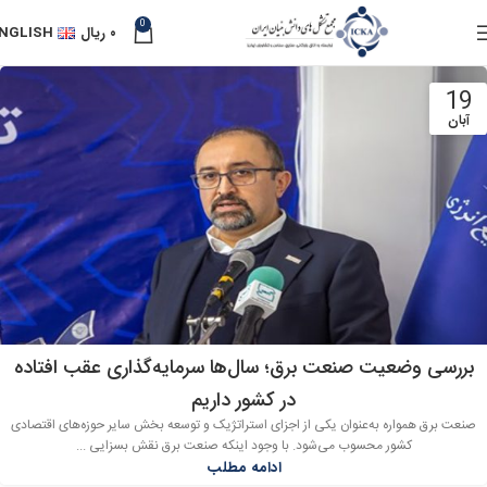
0
۰
ریال
NGLISH
19
آبان
بررسی وضعیت صنعت برق؛ سال‌ها سرمایه‌گذاری عقب افتاده
در کشور داریم
صنعت برق همواره به‌عنوان یکی از اجزای استراتژیک و توسعه بخش سایر حوزه‌های اقتصادی
کشور محسوب می‌شود. با وجود اینکه صنعت برق نقش بسزایی ...
ادامه مطلب