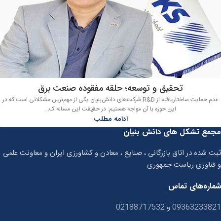
تحقیق و توسعه؛ حلقه مفقوده صنعت برق
عدم حمایت ساختاریافته از R&D شرکت‌های دانش‌بنیان یکی از مهم‌ترین مشکلاتی است که در
این حوزه با آن مواجه هستیم. در حقیقت این مساله ک...
ادامه مطلب
مجمع تشکل های دانش بنیان
ثبت شده در اتاق بازرگانی ، صنایع ، معادن و کشاورزی ایران و معاونت علمی
و فناوری ریاست جمهوری
شماره‌های تماس
09363233821
و
02188717532