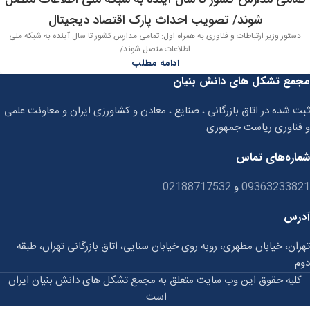
شوند/ تصویب احداث پارک اقتصاد دیجیتال
دستور وزیر ارتباطات و فناوری به همراه اول: تمامی مدارس کشور تا سال آینده به شبکه ملی
اطلاعات متصل شوند/
ادامه مطلب
مجمع تشکل های دانش بنیان
ثبت شده در اتاق بازرگانی ، صنایع ، معادن و کشاورزی ایران و معاونت علمی
و فناوری ریاست جمهوری
شماره‌های تماس
09363233821
و
02188717532
آدرس
تهران، خیابان مطهری، روبه روی خیابان سنایی، اتاق بازرگانی تهران، طبقه
دوم
کلیه حقوق این وب سایت متعلق به مجمع تشکل های دانش بنیان ایران
است.