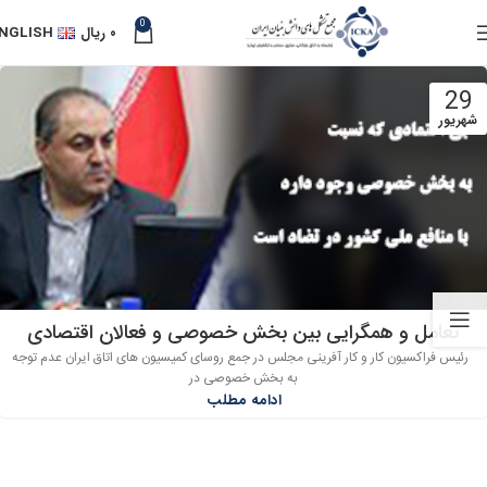
0
۰
ریال
NGLISH
29
شهریور
تعامل و همگرایی بین بخش خصوصی و فعالان اقتصادی
رئیس فراکسیون کار و کار آفرینی مجلس در جمع روسای کمیسیون های اتاق ایران عدم توجه
به بخش خصوصی در
ادامه مطلب