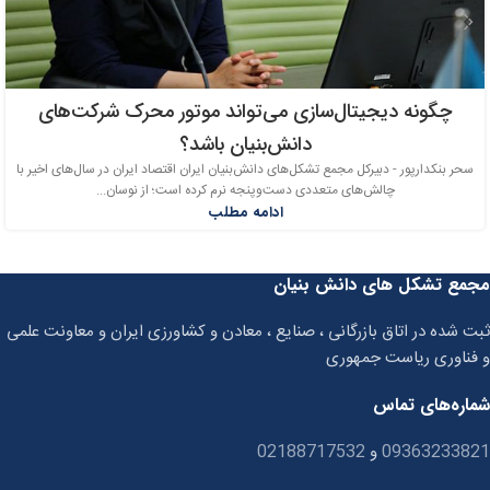
چگونه دیجیتال‌سازی می‌تواند موتور محرک شرکت‌های
دانش‌بنیان باشد؟
سحر بنکدارپور - دبیرکل مجمع تشکل‌های دانش‌بنیان ایران اقتصاد ایران در سال‌های اخیر با
چالش‌های متعددی دست‌وپنجه نرم کرده است؛ از نوسان...
ادامه مطلب
مجمع تشکل های دانش بنیان
ثبت شده در اتاق بازرگانی ، صنایع ، معادن و کشاورزی ایران و معاونت علمی
و فناوری ریاست جمهوری
شماره‌های تماس
09363233821
و
02188717532