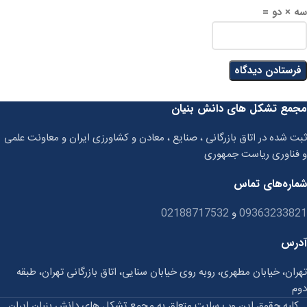
سه × دو =
مجمع تشکل های دانش بنیان
ثبت شده در اتاق بازرگانی ، صنایع ، معادن و کشاورزی ایران و معاونت علمی
و فناوری ریاست جمهوری
شماره‌های تماس
09363233821
و
02188717532
آدرس
تهران، خیابان مطهری، روبه روی خیابان سنایی، اتاق بازرگانی تهران، طبقه
دوم
کلیه حقوق این وب سایت متعلق به مجمع تشکل های دانش بنیان ایران