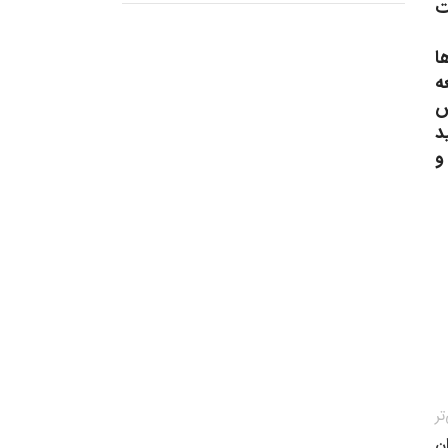
ت
ا
ه
ش
د
و
تر
ان