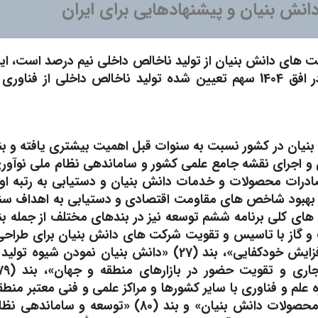
دانش بنیان و پیشنهادهایی برای ایران
های دانش بنیان از تولید ناخالص داخلی نیم درصد است، ای
در حالی است که براساس سیاست های کلی علم و فناوری در افق 1404 سهم تعیین شده تولید ناخالص داخلی از فناور
یان در کشور نسبت به سنوات قبل اهمیت بیشتری یافته و بن
 و اجرای نقشه جامع علمی کشور و ساماندهی نظام ملی نوآور
صادرات محصولات و خدمات دانش بنیان و دستیابی به رتبه او
ا و بهبود شاخص های مقاومت اقتصادی و دستیابی به اهداف سن
های کلی برنامه ششم توسعه نیز در بندهای مختلف از جمله بن
ت و گاز با تاسیس و تقویت شرکت های دانش بنیان برای طراحی
مهندسی، ساخت، نصب تجهیزات و انتقال فناوری به منظور افزایش خودکفایی»، بند (27) «دانش بنیان نمودن شیوه تو
لم و فناوری با سایر کشورها و مراکز علمی و فنی معتبر منطق
ای و جهانی به ویژه جهان اسلام و توسعه تجارت و صادرات محصولات دانش بنیان» و بند (80) «توسعه و سامانده