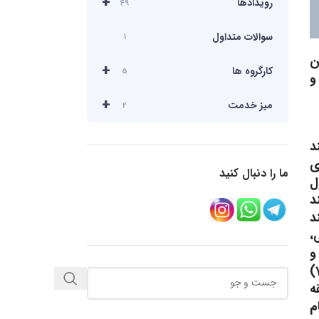
+
رویدادها
49
سوالات متداول
1
ن
+
کارگروه ها
5
ی و
+
میز خدمت
2
د
ی
ما را دنبال کنید
ل
د
د
،
لید و
محصولات صنعتی و خدمات وابسته به آن، نشان سازی تجاری و تقویت حضور در بازارهای منطقه و جهان»، بند (79)
ه
ی نظام