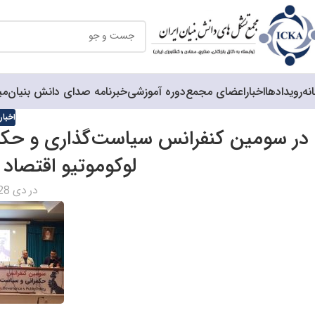
نه
رویدادها
اخبار
اعضای مجمع
دوره آموزشی
خبرنامه صدای دانش بنیان
می
اخبا
در سومین کنفرانس سیاست‌گذاری و حکم
لوکوموتیو اقتصاد
در دی 28, 1398