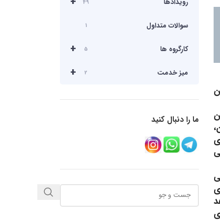
+
رویدادها
49
سوالات متداول
1
+
کارگروه ها
5
+
میز خدمت
2
ن
ن
ما را دنبال کنید
،
ی
ی
ی
ی
هد
ی