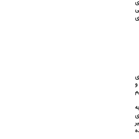
ی
ی
ی
ی
و
باشیم
ه
ی
ر
ه