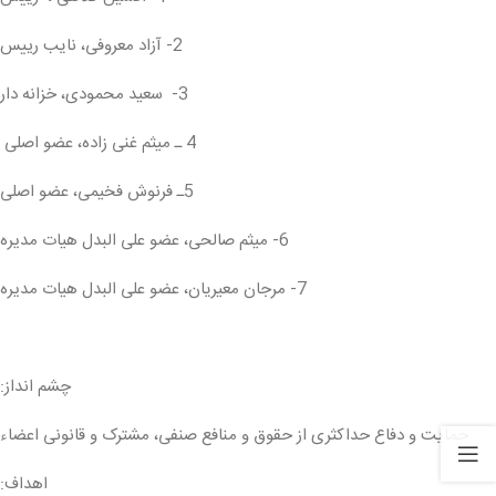
2- آزاد معروفی، نایب رییس
3- سعید محمودی، خزانه دار
4 ـ میثم غنی زاده، عضو اصلی
5ـ فرنوش فخیمی، عضو اصلی
6- میثم صالحی، عضو علی البدل هيات مديره
7- مرجان معیریان، عضو علی البدل هيات مديره
چشم انداز:
حمایت و دفاع حداکثری از حقوق و منافع صنفی، مشترک و قانونی اعضاء
اهداف: