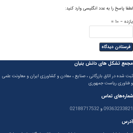
لطفا پاسخ را به عدد انگلیسی وارد کنید:
یازده − 10 =
مجمع تشکل های دانش بنیان
ثبت شده در اتاق بازرگانی ، صنایع ، معادن و کشاورزی ایران و معاونت علمی
و فناوری ریاست جمهوری
شماره‌های تماس
09363233821
و
02188717532
آدرس