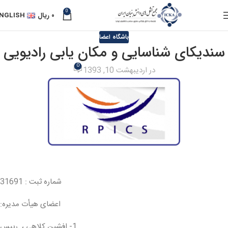
0
۰
ریال
NGLISH
باشگاه اعضا
سندیکای شناسایی و مکان یابی رادیویی
0
در اردیبهشت 10, 1393
شماره ثبت : 31691
اعضای هیأت مدیره:
1- افشین کلاهی ، رييس