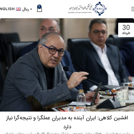
0
۰
ریال
NGLISH
30
خرداد
افشین کلاهی: ایران آینده به مدیران عملگرا و نتیجه‌گرا نیاز
دارد
نشست هماندیشی فعالان بخش خصوصی با دکتر محمدباقر قالیباف، رئیس مجلس شورای