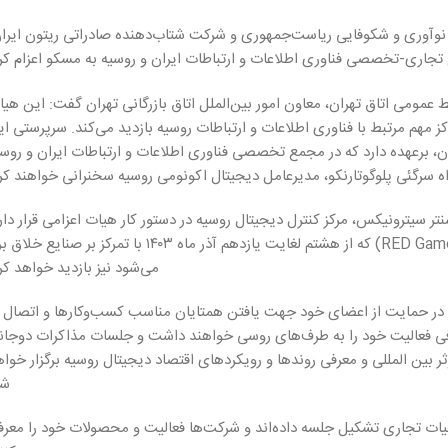
 نوآوری و شکوفایی ریاست‌جمهوری و شرکت شتاب‌دهنده صادراتی ریتون ایران
جاری-تخصصی فناوری اطلاعات و ارتباطات ایران و روسیه به مسکو اعزام کرد
ط عمومی اتاق تهران، معاون امور بین‌الملل اتاق بازرگانی تهران گفت: این هی
 مهم مرتبط با فناوری اطلاعات و ارتباطات روسیه بازدید می‌کند. سرپرستی ا
، برعهده دارد که در مجمع تخصصی فناوری اطلاعات و ارتباطات ایران و روسی
ه سرگئی پلوگوتارنکو، مدیرعامل دیجیتال اکونومی روسیه سخنرانی خواهند کر
تر سیترونیکس، مرکز کنترل دیجیتال روسیه در دستور کار هیات اعزامی قرار دار
این هیات هم‌چنین از نمایشگاه بازی‌سازی رایانه‌ای روسیه 2024 (RED Games Expo) که از هشتم لغایت یازدهم آذر ماه ۱۴۰۳ با تمرکز بر صنای
می‌شود نیز بازدید خواهد کر
ان در حمایت از اعضای خود جهت یافتن همتایان مناسب کسب‌وکارها و اتصال ب
فی فعالیت خود را به طرف‌های روسی خواهند داشت و جلسات مذاکرات دوجانب
ر بین المللی و معرفی روندها و رویکردهای اقتصاد دیجیتال روسیه برگزار خوا
شد
هیات تجاری تشکیل جلسه داده‌اند و شرکت‌ها فعالیت و محصولات خود را معرف