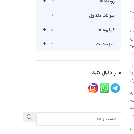
+
رویدادها
49
،
سوالات متداول
1
.
+
کارگروه ها
5
ات
ین
+
میز خدمت
2
ه
د.
د.
ما را دنبال کنید
ع خلاق برپا
د.
ه
ه
هد
.
ی