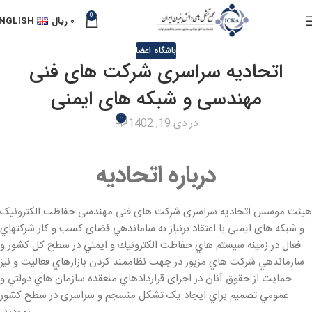
0
۰
ریال
NGLISH
باشگاه اعضا
اتحادیه سراسری شرکت های فنی
مهندسی و شبکه های ایمنی
0
در دی 19, 1402
درباره اتحادیه
هیئت موسس اتحادیه سراسری شرکت­ های فنی مهندسی حفاظت الکترونیک
و شبکه­ های ایمنی با اعتقاد برنياز به ساماندهي فضای کسب و کار شركت­هاي
فعال در زمينه سيستم­ هاي حفاظت الكترونيك و ايمني در سطح كل كشور و
سازماندهي شركت هاي مزبور در جهت نظاممند كردن بازارهاي فعاليت و نيز
حمايت از حقوق آنان در اجرای قراردادهاي منعقده سازمان­ هاي دولتي و
عمومي تصميم براي ايجاد یک تشكل منسجم و سراسری در سطح كشور