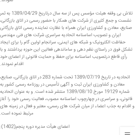
نمودند.
تلاش بی­ وقفه هیئت مؤسس پس از سه سال درتاریخ 1389/04/29 به ثمر
نشست و جمع کثیری از شرکت­ های همکار با حضور رسمی در اتاق بازرگانی،
صنایع، معادن و کشاورزی ایران همراه با نظارت نماینده رسمی اتاق بازرگانی
ایران و تصویب اساسنامه اتحادیه سراسری شرکت ­های فنی مهندسی
حفاظت الکترونیک و شبکه­ های ایمنی، سرانجام اولین گام را برای ایجاد
تشکل فوق در راستاي نظم­ دهی و ساماندهی فعالين اين حوزه برداشتند و با
رأی قاطع درتصویب اساسنامه برای حفظ و حمایت قانونی از اعضای خود
اقدام نمودند.
اتحادیه در تاريخ 1389/07/19 تحت شماره 283 در اتاق بازرگانی، صنايع،
معادن و کشاورزی ايران ثبت و آگهی تأسیس در روزنامه رسمی کشور به
شماره 19129 مورخ 1389/08/10 منتشر شده است. و به عنوان اتحادیه
قانونی، و سراسری در چهارچوب اساسنامه مصوب، فعالیت رسمی خود را آغاز
و اقدام به جذب اعضاء از میان شرکت های رسمی، معتبر و فعال در زمینه­ های
مرتبط نموده است.
اعضای هیأت مدیره دوره پنجم(1402):