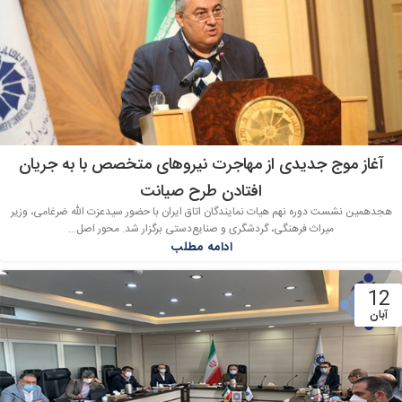
آغاز موج جدیدی از مهاجرت نیروهای متخصص با به جریان
افتادن طرح صیانت
هجدهمین نشست دوره نهم هیات نمایندگان اتاق ایران با حضور سیدعزت الله ضرغامی، وزیر
میراث فرهنگی، گردشگری و صنایع‌دستی برگزار شد. محور اصل...
ادامه مطلب
12
آبان