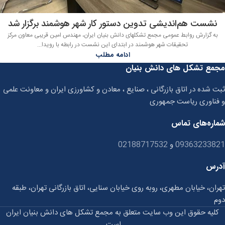
نشست هم‌اندیشی تدوین دستور کار شهر هوشمند برگزار شد
به گزارش روابط عمومی مجمع تشکلهای دانش بنیان ایران، مهندس امین قریبی معاون مرکز
تحقیقات شهر هوشمند در ابتدای این نشست در رابطه با رویدا...
ادامه مطلب
مجمع تشکل های دانش بنیان
ثبت شده در اتاق بازرگانی ، صنایع ، معادن و کشاورزی ایران و معاونت علمی
و فناوری ریاست جمهوری
شماره‌های تماس
09363233821
و
02188717532
آدرس
تهران، خیابان مطهری، روبه روی خیابان سنایی، اتاق بازرگانی تهران، طبقه
دوم
کلیه حقوق این وب سایت متعلق به مجمع تشکل های دانش بنیان ایران
است.