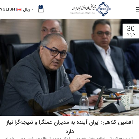
0
۰
ریال
NGLISH
30
خرداد
افشین کلاهی: ایران آینده به مدیران عملگرا و نتیجه‌گرا نیاز
دارد
نشست هماندیشی فعالان بخش خصوصی با دکتر محمدباقر قالیباف، رئیس مجلس شورای