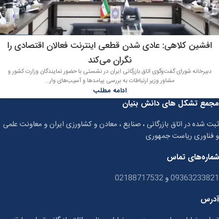
افشین کلاهی: عادی شدن قطعی اینترنت فعالان اقتصادی را
نگران می‌کند
دبیرخانه شورای گفت‌وگوی اتاق بازرگانی ایران در نشستی با حضور نمایندگان وزارت کشور و
مشاور وزیر ارتباطات به بررسی پیامدها و آسیب‌های وار...
ادامه مطلب
مجمع تشکل های دانش بنیان
ثبت شده در اتاق بازرگانی ، صنایع ، معادن و کشاورزی ایران و معاونت علمی
و فناوری ریاست جمهوری
شماره‌های تماس
09363233821
و
02188717532
آدرس