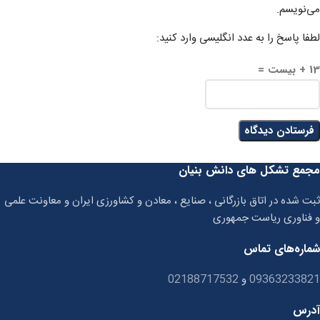
می‌نویسم.
لطفا پاسخ را به عدد انگلیسی وارد کنید:
13 + بیست =
مجمع تشکل های دانش بنیان
ثبت شده در اتاق بازرگانی ، صنایع ، معادن و کشاورزی ایران و معاونت علمی
و فناوری ریاست جمهوری
شماره‌های تماس
09363233821
و
02188717532
آدرس