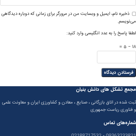
ذخیره نام، ایمیل و وبسایت من در مرورگر برای زمانی که دوباره دیدگاهی
می‌نویسم.
لطفا پاسخ را به عدد انگلیسی وارد کنید:
18 − 5 =
مجمع تشکل های دانش بنیان
ثبت شده در اتاق بازرگانی ، صنایع ، معادن و کشاورزی ایران و معاونت علمی
و فناوری ریاست جمهوری
شماره‌های تماس
09363233821
و
02188717532