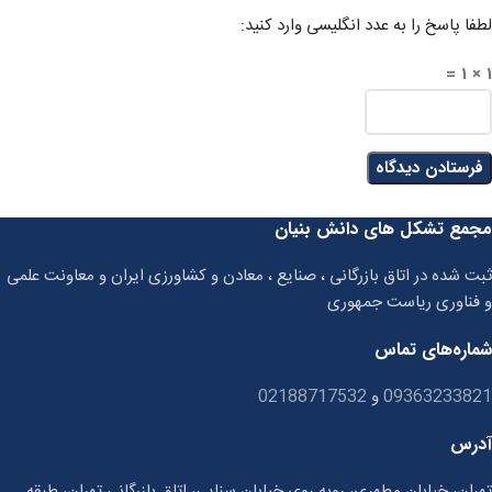
لطفا پاسخ را به عدد انگلیسی وارد کنید:
1 × 1 =
مجمع تشکل های دانش بنیان
ثبت شده در اتاق بازرگانی ، صنایع ، معادن و کشاورزی ایران و معاونت علمی
و فناوری ریاست جمهوری
شماره‌های تماس
09363233821
و
02188717532
آدرس
تهران، خیابان مطهری، روبه روی خیابان سنایی، اتاق بازرگانی تهران، طبقه