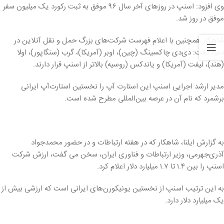
وی افزود: اسنپ در روزهای آخر سال ۹۶ موفق به ثبت رکورد یک میلیون سفر
موفق در روز شد.
شاهکار همچنین با اعلام فهرست شرکت‌های بزرگ حمل و نقل آنلاین در
دنیا، گفت: دی‌دی چاکسینگ (چین)، اوبر (آمریکا)، گرب (سنگاپور)، اولا
(هند)، لیفت (آمریکا) و یاندکس (روسیه) بالاتر از اسنپ قرار دارند.
مدیر ارشد اجرایی اسنپ این استارت آپ را نخستین استارت‌آپ ایرانی
برشمرد که نام آن در عرصه بین‌المللی مطرح شده است.
به گزارش ایلنا، شاهکار که در هفته ارتباطات و در حضور محمدجواد
آذری‌جهرمی، وزیر ارتباطات و فناوری ایران، سخن می گفت، ارزش شرکت
اسنپ را بین ۱.۴ تا ۱.۷ میلیارد دلار اعلام کرد.
به این ترتیب اسنپ از نخستین یونیکورن‌های ایرانی است که ارزشی بیش از
یک میلیارد دلار دارد.