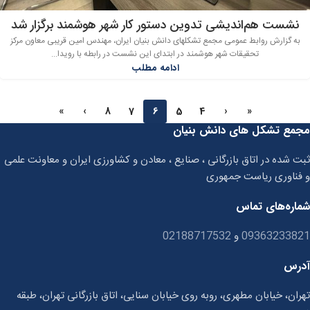
نشست هم‌اندیشی تدوین دستور کار شهر هوشمند برگزار شد
به گزارش روابط عمومی مجمع تشکلهای دانش بنیان ایران، مهندس امین قریبی معاون مرکز
تحقیقات شهر هوشمند در ابتدای این نشست در رابطه با رویدا...
ادامه مطلب
»
›
8
7
6
5
4
‹
«
مجمع تشکل های دانش بنیان
ثبت شده در اتاق بازرگانی ، صنایع ، معادن و کشاورزی ایران و معاونت علمی
و فناوری ریاست جمهوری
شماره‌های تماس
09363233821
و
02188717532
آدرس
تهران، خیابان مطهری، روبه روی خیابان سنایی، اتاق بازرگانی تهران، طبقه