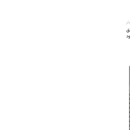
تر
ق
د
26
شهریور