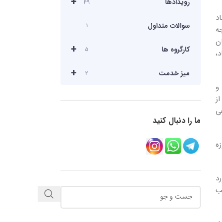
+
رویدادها
49
قتصاد
سوالات متداول
1
ه
ان
+
کارگروه ها
5
،
+
میز خدمت
2
ق و
 از
ی
ما را دنبال کنید
ه
د
ب