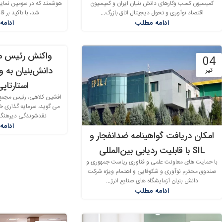
کمیسیون کسب وکارهای دانش بنیان ایران و کمیسیون
هوشمند که در سومین نمایشگ
اقتصاد نوآوری و تحول دیجیتال اتاق بازرگ...
شد، با تاکید بر ق
ادامه مطلب
ادامه
واکنش رئیس م
04
دانش‌بنیان به 
تیر
استارتاپ
افشین کلاهی، رئیس مجمع 
می گوید، سرمایه گذاری خط
نقدشوندگی دیرهنگام 
ادامه
امکان دریافت گواهینامه ضدانفجار و
SIL با قابلیت ردیابی بین‎‎‌المللی
با حمایت­ های معاونت علمی و فناوری ریاست جمهوری و
صندوق محترم نوآوری و شکوفایی و اهتمام ویژه شرکت
دانش ­بنیان آزمایشگاه ­های صنایع انرژ...
ادامه مطلب