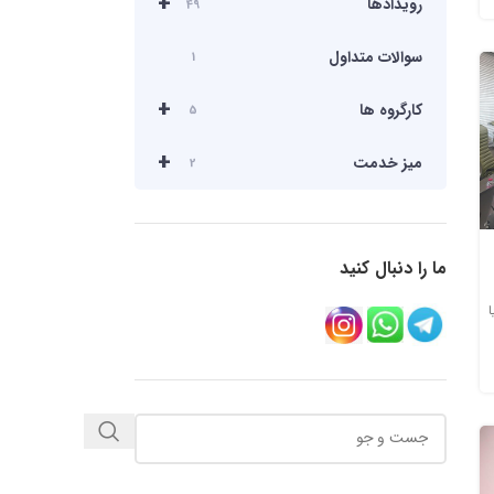
+
رویدادها
49
سوالات متداول
1
+
کارگروه ها
5
+
میز خدمت
2
ما را دنبال کنید
ا