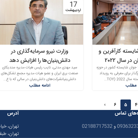
17
اردیبهشت
جوان شایسته کارآفرین و
وزارت نیرو سرمایه‌گذاری در
در سال 2022
دانش‌بنیان‌ها را افزایش دهد
مراسم داوری و انتخاب 10 جوان شایسته کشور در حوزه
سید مهدی مدنی، نایب رئیس هیات مدیره سندیکای
گذار برای معرفی به رویداد
صنعت برق ایران و عضو هیات مدیره مجمع تشکل‌های
202 (TOY...
دانش‌بنیانشرکت‌های دانش‌بنیان در سالی که با ع...
 مطلب
ادامه مطلب
›
6
5
4
‌های تماس
آدرس
0936323
و
02188717532
تهران، خیا
تهران، طبق