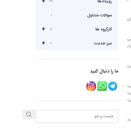
+
رویدادها
49
سوالات متداول
1
ای
+
کارگروه ها
5
بی
+
میز خدمت
2
ار
ین
ما را دنبال کنید
ی،
ی،
ی،
رد