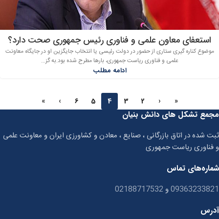
استعفای معاون علمی و فناوری رئیس جمهوری صحت دارد؟
موضوع کناره گیری ستاری از حضور در دولت رئیسی یا انتخاب جایگزین او در جایگاه معاونت
علمی و فناوری ریاست جمهوری، بارها مطرح شده بود.به گز...
ادامه مطلب
»
›
6
5
4
3
2
‹
«
مجمع تشکل های دانش بنیان
ثبت شده در اتاق بازرگانی ، صنایع ، معادن و کشاورزی ایران و معاونت علمی
و فناوری ریاست جمهوری
شماره‌های تماس
09363233821
و
02188717532
آدرس