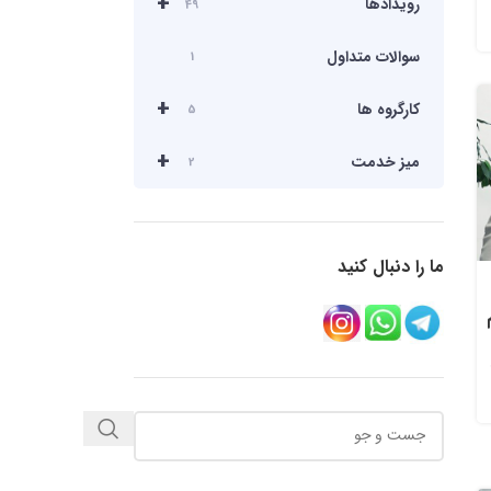
+
رویدادها
49
سوالات متداول
1
+
کارگروه ها
5
+
میز خدمت
2
ما را دنبال کنید