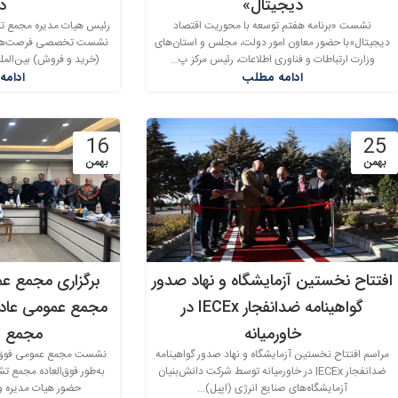
دیجیتال»
دا
نشست «برنامه هفتم توسعه با محوریت اقتصاد
رئیس هیات مدیره مجمع تشک
دیجیتال»با حضور معاون امور دولت، مجلس و استان‌های
نشست تخصصی فرصت‌ها و
وزارت ارتباطات و فناوری اطلاعات، رئیس مرکز پ...
(خرید و فروش) بین‌المل
ادامه مطلب
ادامه
16
25
بهمن
بهمن
افتتاح نخستین آزمایشگاه و نهاد صدور
برگزاری مجمع عم
گواهینامه ضدانفجار IECEx در
مجمع عمومی عادی 
خاورمیانه
مجمع ت
مراسم افتتاح نخستین آزمایشگاه و نهاد صدور گواهینامه
نشست مجمع عمومی فوق‌ا
ضدانفجار IECEx در خاورمیانه توسط شرکت دانش­‌بنیان
به‌طور فوق‌العاده مجمع تش
آزمایشگاه‌­های صنایع انرژی (اپیل)...
حضور هیات مدیره و ا